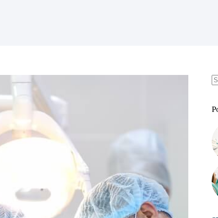
B
w
P