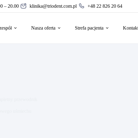
00 – 20.00
klinika@triodent.com.pl
+48 22 826 20 64
zespół
Nasza oferta
Strefa pacjenta
Kontak
mpletny przewodnik
rowego uśmiechu