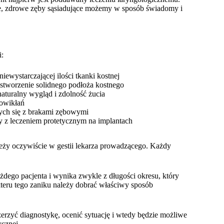
e, zdrowe zęby sąsiadujące możemy w sposób świadomy i
i:
ewystarczającej ilości tkanki kostnej
stworzenie solidnego podłoża kostnego
naturalny wygląd i zdolność żucia
powikłań
ych się z brakami zębowymi
 z leczeniem protetycznym na implantach
 leży oczywiście w gestii lekarza prowadzącego. Każdy
dego pacjenta i wynika zwykle z długości okresu, który
kteru tego zaniku należy dobrać właściwy sposób
erzyć diagnostykę, ocenić sytuację i wtedy będzie możliwe
ycznej.