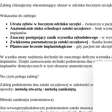
Zabieg chirurgiczny rekonstruujący obszar w odcinku bocznym szczęki
Wskazania do zabiegu:
Utrata zębów w bocznym odcinku szczęki
– zwłaszcza u pacje
Anatomicznie nisko schodzące zatoki szczękowe
– brak wysta
implantów
Znaczny postępujący zanik wyrostka zębodołowego
– w wyni
Zwiększona pneumatyzacja zatoki szczękowej
– tkanka kostna
Planowane leczenie implantologiczne
– gdy pacjent nie akcep
W wyniku utraty uzębienia dochodzi do znacznego deficytu wyrostka
implantów. Dzięki zastosowaniu techniki podniesienia dna zatoki szc
implantów dentystycznych w tym obszarze anatomicznym u pacjentów 
Na czym polega zabieg?
Zabieg podniesienia dna zatoki szczękowej w zależności od warunk
sposoby:
metodą otwartą
i
metodą zamkniętą
.
Metoda zamknięta (osteotomowa)
Jest wewnątrzzębodołowym podniesieniem zatoki stosowanym w sytuac