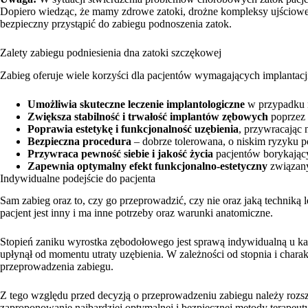
Dopiero wiedząc, że mamy zdrowe zatoki, drożne kompleksy ujściow
bezpieczny przystąpić do zabiegu podnoszenia zatok.
Zalety zabiegu podniesienia dna zatoki szczękowej
Zabieg oferuje wiele korzyści dla pacjentów wymagających implantacj
Umożliwia skuteczne leczenie implantologiczne
w przypadku ni
Zwiększa stabilność i trwałość implantów zębowych
poprzez 
Poprawia estetykę i funkcjonalność uzębienia
, przywracając 
Bezpieczna procedura
– dobrze tolerowana, o niskim ryzyku 
Przywraca pewność siebie i jakość życia
pacjentów borykając
Zapewnia optymalny efekt funkcjonalno-estetyczny
związany
Indywidualne podejście do pacjenta
Sam zabieg oraz to, czy go przeprowadzić, czy nie oraz jaką techniką
pacjent jest inny i ma inne potrzeby oraz warunki anatomiczne.
Stopień zaniku wyrostka zębodołowego jest sprawą indywidualną u każ
upłynął od momentu utraty uzębienia. W zależności od stopnia i chara
przeprowadzenia zabiegu.
Z tego względu przed decyzją o przeprowadzeniu zabiegu należy rozsz
zaproponowanie najbardziej optymalnej i bezpiecznej metody terapeut