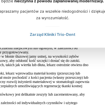
ie do 3 mm dodatkowego miejsca i polega na wprowadzeniu
będzie
nieczynna z powodu zaplanowanej modernizacji.
 z jednoczesnym wprowadzeniem implantu.
epraszamy pacjentów za wszelkie niedogodności i dzięku
za wyrozumiałość.
powyżej 3 mm. Metoda polega na wykonaniu dostępu do zatoki
wzroku jej bezpiecznym podniesieniu, które dalej można
Zarząd Kliniki Trio-Dent
czuleniu miejscowym lub ogólnym, w zależności od
nnie przygotowywany.
 w błonie śluzowej jamy ustnej, na wysokości zębów
owy, aby odsłonić kość szczęki i dostać się do zatoki.
, takich jak wiertła lub dłuta, lekarz ostrożnie otwiera dno
ki, lekarz wprowadza materiał kostny (przeszczep lub
iał może pochodzić z kości pacjenta (własny przeszczep) lub
cny rozwój inżynierii materiałowej w stomatologii zapewnia
zepialnych umożliwiających regenerację tkanki kostnej
uzówkowy jest delikatnie zeszyty lub zacementowany, aby
w zależności od indywidualnych czynników i użytego