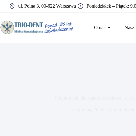
Przejdź
ul. Polna 3, 00-622 Warszawa
Poniedziałek – Piątek: 9.
do
treści
O nas
Nasz 
Podniesienie dna zatoki szczękowej – ko
5 grudnia, 2024
Poradnik zd