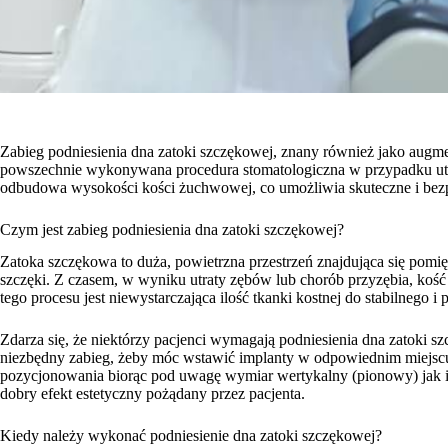
Zabieg podniesienia dna zatoki szczękowej, znany również jako augment
powszechnie wykonywana procedura stomatologiczna w przypadku utrat
odbudowa wysokości kości żuchwowej, co umożliwia skuteczne i be
Czym jest zabieg podniesienia dna zatoki szczękowej?
Zatoka szczękowa to duża, powietrzna przestrzeń znajdująca się pom
szczęki. Z czasem, w wyniku utraty zębów lub chorób przyzębia, koś
tego procesu jest niewystarczająca ilość tkanki kostnej do stabilneg
Zdarza się, że niektórzy pacjenci wymagają podniesienia dna zatoki s
niezbędny zabieg, żeby móc wstawić implanty w odpowiednim miejs
pozycjonowania biorąc pod uwagę wymiar wertykalny (pionowy) jak i 
dobry efekt estetyczny pożądany przez pacjenta.
Kiedy należy wykonać podniesienie dna zatoki szczękowej?