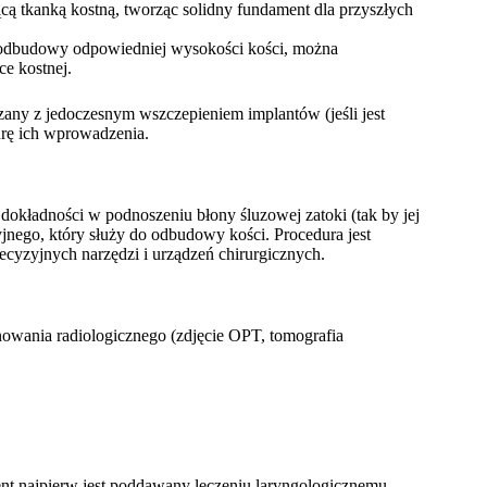
jącą tkanką kostną, tworząc solidny fundament dla przyszłych
 odbudowy odpowiedniej wysokości kości, można
e kostnej.
any z jedoczesnym wszczepieniem implantów (jeśli jest
durę ich wprowadzenia.
okładności w podnoszeniu błony śluzowej zatoki (tak by jej
nego, który służy do odbudowy kości. Procedura jest
cyzyjnych narzędzi i urządzeń chirurgicznych.
owania radiologicznego (zdjęcie OPT, tomografia
t najpierw jest poddawany leczeniu laryngologicznemu.