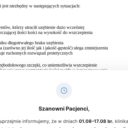
 jest niezbędny w następujących sytuacjach:
ntów, którzy utracili uzębienie dużo wcześniej
rczającej ilości kości na wysokość do wszczepienia
ku długotrwałego braku uzębienia
 (zarówno jej ilość jak i jakość-gęstość) ulega zmniejszeniu
tuje ruchomych rozwiązań protetycznych
 zębodołowego szczęki, co uniemożliwia wszczepienie
zękowej wraz z augmentacją kości możliwe jest zastosowanie
zakwalifikowanych do leczenia implanto-protetycznego.
ów anatomicznych można przeprowadzić na dwa różne
Szanowni Pacjenci,
uprzejmie informujemy, że w dniach
01.08–17.08 br.
klinik
ji, gdy nie potrzebujemy podnieść jej znacząco (mamy