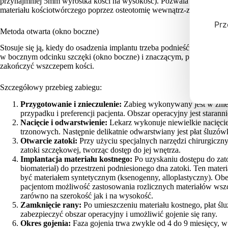
przynajmniej 5mm wyrostka kości na wysokość). Pozwala na uzyskan
materiału kościotwórczego poprzez osteotomię wewnątrz-zębodołową
Prz
Metoda otwarta (okno boczne)
Stosuje się ją, kiedy do osadzenia implantu trzeba podnieść zatokę 
w bocznym odcinku szczęki (okno boczne) i znaczącym, pod kontrolą 
zakończyć wszczepem kości.
Szczegółowy przebieg zabiegu:
Przygotowanie i znieczulenie:
Zabieg wykonywany jest w znie
przypadku i preferencji pacjenta. Obszar operacyjny jest stara
Nacięcie i odwarstwienie:
Lekarz wykonuje niewielkie nacięcie
trzonowych. Następnie delikatnie odwarstwiany jest płat śluzówk
Otwarcie zatoki:
Przy użyciu specjalnych narzędzi chirurgicznych
zatoki szczękowej, tworząc dostęp do jej wnętrza.
Implantacja materiału kostnego:
Po uzyskaniu dostępu do zato
biomateriał) do przestrzeni podniesionego dna zatoki. Ten mater
być materiałem syntetycznym (ksenogenny, alloplastyczny). Obe
pacjentom możliwość zastosowania rozlicznych materiałów wszc
zarówno na szerokość jak i na wysokość.
Zamknięcie rany:
Po umieszczeniu materiału kostnego, płat śl
zabezpieczyć obszar operacyjny i umożliwić gojenie się rany.
Okres gojenia:
Faza gojenia trwa zwykle od 4 do 9 miesięcy, 