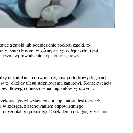
acja zatoki lub podniesienie podłogi zatoki, to
y tkanki kostnej w górnej szczęce. Jego celem jest
zpieczne wprowadzenie
implantów zębowych
.
iędzy oczodołami a obszarem zębów policzkowych górnej
ć w tej okolicy ulega stopniowemu zanikowi. Konsekwencją
o i prawidłowego umieszczenia implantów zębowych.
zczękowej przed wstawieniem implantów. Jest to wtedy
cu w szczęce, z zachowaniem odpowiedniego
horyzontalny (poziomy). Dzięki temu osiągnięty zostanie