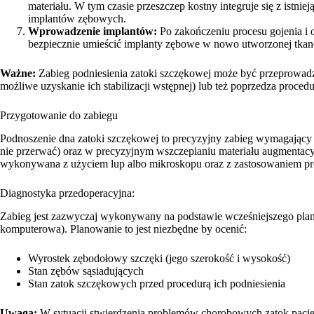
materiału. W tym czasie przeszczep kostny integruje się z istnie
implantów zębowych.
Wprowadzenie implantów:
Po zakończeniu procesu gojenia i
bezpiecznie umieścić implanty zębowe w nowo utworzonej tkanc
Ważne:
Zabieg podniesienia zatoki szczękowej może być przeprowadz
możliwe uzyskanie ich stabilizacji wstępnej) lub też poprzedza proce
Przygotowanie do zabiegu
Podnoszenie dna zatoki szczękowej to precyzyjny zabieg wymagający d
nie przerwać) oraz w precyzyjnym wszczepianiu materiału augmentacyj
wykonywana z użyciem lup albo mikroskopu oraz z zastosowaniem pre
Diagnostyka przedoperacyjna:
Zabieg jest zazwyczaj wykonywany na podstawie wcześniejszego plan
komputerowa). Planowanie to jest niezbędne by ocenić:
Wyrostek zębodołowy szczęki (jego szerokość i wysokość)
Stan zębów sąsiadujących
Stan zatok szczękowych przed procedurą ich podniesienia
Uwaga:
W sytuacji stwierdzenia problemów chorobowych zatok pacjen