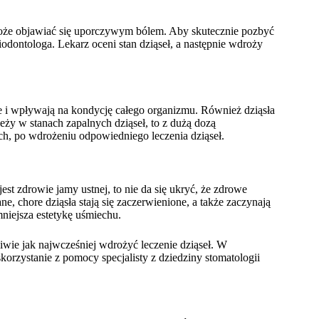
 może objawiać się uporczywym bólem. Aby skutecznie pozbyć
riodontologa. Lekarz oceni stan dziąseł, a następnie wdroży
e i wpływają na kondycję całego organizmu. Również dziąsła
leży w stanach zapalnych dziąseł, to z dużą dozą
, po wdrożeniu odpowiedniego leczenia dziąseł.
st zdrowie jamy ustnej, to nie da się ukryć, że zdrowe
e, chore dziąsła stają się zaczerwienione, a także zaczynają
mniejsza estetykę uśmiechu.
ie jak najwcześniej wdrożyć leczenie dziąseł. W
skorzystanie z pomocy specjalisty z dziedziny stomatologii