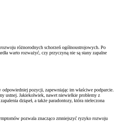
o rozwoju różnorodnych schorzeń ogólnoustrojowych. Po
dła warto rozważyć, czy przyczyną nie są stany zapalne
w odpowiedniej pozycji, zapewniając im właściwe podparcie.
amy ustnej. Jakiekolwiek, nawet niewielkie problemy z
palenia dziąseł, a także paradontozy, która nieleczona
 symptomów pozwala znacząco zmniejszyć ryzyko rozwoju