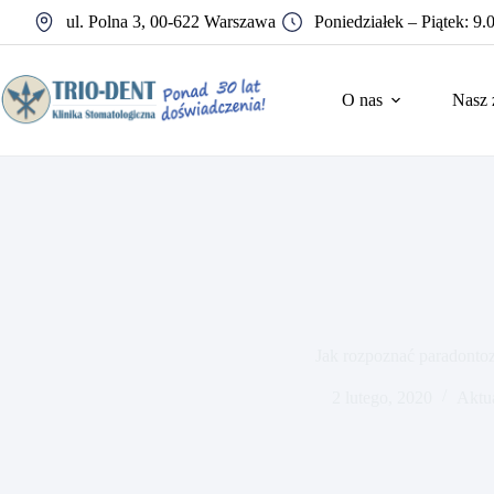
Przejdź
ul. Polna 3, 00-622 Warszawa
Poniedziałek – Piątek: 9.
do
treści
O nas
Nasz 
Jak rozpoznać paradonto
2 lutego, 2020
Aktu