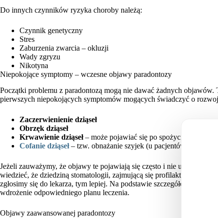
Do innych czynników ryzyka choroby należą:
Czynnik genetyczny
Stres
Zaburzenia zwarcia – okluzji
Wady zgryzu
Nikotyna
Niepokojące symptomy – wczesne objawy paradontozy
Początki problemu z paradontozą mogą nie dawać żadnych objawów. T
pierwszych niepokojących symptomów mogących świadczyć o rozwoju
Zaczerwienienie dziąseł
Obrzęk dziąseł
Krwawienie dziąseł
– może pojawiać się po spożyciu twardych
Cofanie dziąseł
– tzw. obnażanie szyjek (u pacjentów z cienkim
Jeżeli zauważymy, że objawy te pojawiają się często i nie ustępują w kr
wiedzieć, że dziedziną stomatologii, zajmującą się profilaktyką i lecze
zgłosimy się do lekarza, tym lepiej. Na podstawie szczegółowych bad
wdrożenie odpowiedniego planu leczenia.
Objawy zaawansowanej paradontozy