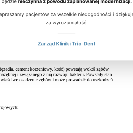
będzie
nieczynna z powodu zaplanowanej modernizacji.
 między innymi:
epraszamy pacjentów za wszelkie niedogodności i dzięku
onkach dziąsłowych wywołują proces gnilny
za wyrozumiałość.
płytki nazębnej i rozwoju bakterii
Zarząd Kliniki Trio-Dent
 więzadła, cement korzeniowy, kość) powstają wokół zębów
 nazębnej i związanego z nią rozwoju bakterii. Powstały stan
a właściwe osadzenie zębów i może prowadzić do uszkodzeń
rojowych: