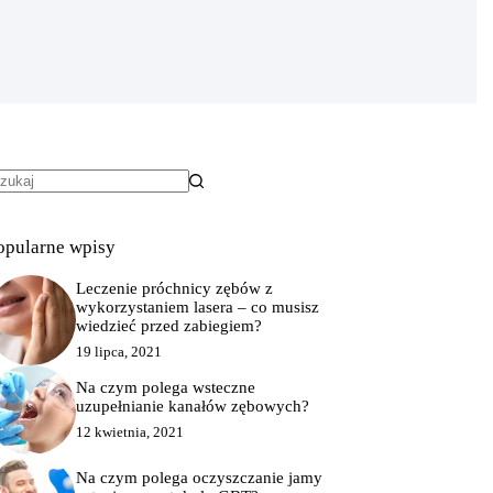
rak
yników
opularne wpisy
Leczenie próchnicy zębów z
wykorzystaniem lasera – co musisz
wiedzieć przed zabiegiem?
19 lipca, 2021
Na czym polega wsteczne
uzupełnianie kanałów zębowych?
12 kwietnia, 2021
Na czym polega oczyszczanie jamy