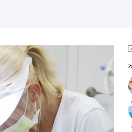
B
w
P