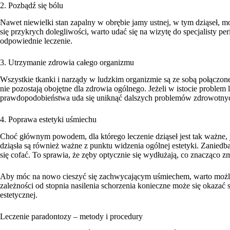
2. Pozbądź się bólu
Nawet niewielki stan zapalny w obrębie jamy ustnej, w tym dziąseł,
się przykrych dolegliwości, warto udać się na wizytę do specjalisty pe
odpowiednie leczenie.
3. Utrzymanie zdrowia całego organizmu
Wszystkie tkanki i narządy w ludzkim organizmie są ze sobą połączon
nie pozostają obojętne dla zdrowia ogólnego. Jeżeli w istocie problem 
prawdopodobieństwa uda się uniknąć dalszych problemów zdrowotnych
4. Poprawa estetyki uśmiechu
Choć głównym powodem, dla którego leczenie dziąseł jest tak ważne, je
dziąsła są również ważne z punktu widzenia ogólnej estetyki. Zaniedban
się cofać. To sprawia, że zęby optycznie się wydłużają, co znacząco z
Aby móc na nowo cieszyć się zachwycającym uśmiechem, warto możliw
zależności od stopnia nasilenia schorzenia konieczne może się okazać 
estetycznej.
Leczenie paradontozy – metody i procedury