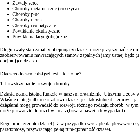
Zawały serca
Choroby metaboliczne (cukrzyca)
Choroby płuc
Choroby nerek
Choroby reumatyczne
Powikłania okulistyczne
Powikłania laryngologiczne
Długotrwały stan zapalny obejmujący dziąsła może przyczyniać się d
zaobserwowaniu nawracających stanów zapalnych jamy ustnej bądź gar
obejmujące dziąsła.
Dlaczego leczenie dziąseł jest tak istotne?
1. Powstrzymanie rozwoju choroby
Dziąsła pełnią istotną funkcję w naszym organizmie. Utrzymują zęby 
Właśnie dlatego dbanie o zdrowe dziąsła jest tak istotne dla zdrowia j
dziąsłami mogą prowadzić do rozwoju różnego rodzaju chorób, w tym za
może prowadzić do rozchwiania zębów, a nawet ich wypadania.
Regularne leczenie dziąseł już w przypadku wystąpienia pierwszych
paradontozy, przywracając pełną funkcjonalność dziąseł.