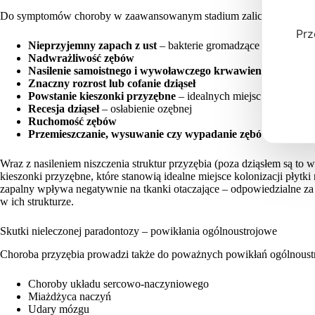
Do symptomów choroby w zaawansowanym stadium zaliczyć możemy
Prz
Nieprzyjemny zapach z ust
– bakterie gromadzące się w kiesz
Nadwrażliwość zębów
Nasilenie samoistnego i wywoławczego krwawienia dziąseł
Znaczny rozrost lub cofanie dziąseł
Powstanie kieszonki przyzębne
– idealnych miejsc kolonizacji 
Recesja dziąseł
– osłabienie ozębnej
Ruchomość zębów
Przemieszczanie, wysuwanie czy wypadanie zębów
Wraz z nasileniem niszczenia struktur przyzębia (poza dziąsłem są to
kieszonki przyzębne, które stanowią idealne miejsce kolonizacji płytki
zapalny wpływa negatywnie na tkanki otaczające – odpowiedzialne z
w ich strukturze.
Skutki nieleczonej paradontozy – powikłania ogólnoustrojowe
Choroba przyzębia prowadzi także do poważnych powikłań ogólnoust
Choroby układu sercowo-naczyniowego
Miażdżyca naczyń
Udary mózgu