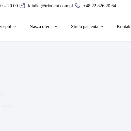
00 – 20.00
klinika@triodent.com.pl
+48 22 826 20 64
zespół
Nasza oferta
Strefa pacjenta
Kontak
zę?
alności